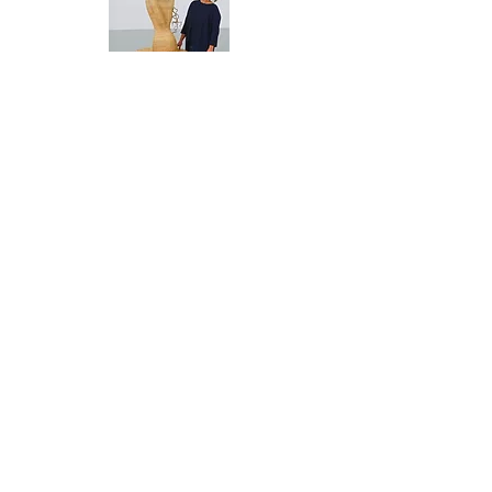
Christelle Poupon Vannerie Créative
Lors de cet atelier, je vous ferai découvrir
l'art de tisser des liens avec le végétal.Vous
réaliserez
un panier à suspendre et je vous
ferai découvrir cette formidable matière qui
rythme mon travail.
12, rue de Mouriére 70250 Ronchamp
Lien vers la formation vannerie
Lien vers les stages découverte